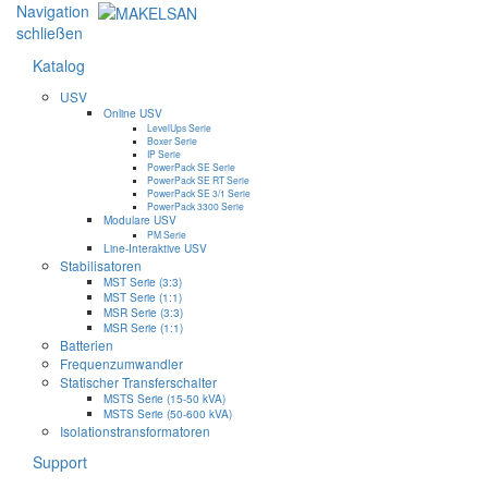
Navigation
schließen
Katalog
USV
Online USV
LevelUps Serie
Boxer Serie
IP Serie
PowerPack SE Serie
PowerPack SE RT Serie
PowerPack SE 3/1 Serie
PowerPack 3300 Serie
Modulare USV
PM Serie
Line-Interaktive USV
Stabilisatoren
MST Serie (3:3)
MST Serie (1:1)
MSR Serie (3:3)
MSR Serie (1:1)
Batterien
Frequenzumwandler
Statischer Transferschalter
MSTS Serie (15-50 kVA)
MSTS Serie (50-600 kVA)
Isolationstransformatoren
Support