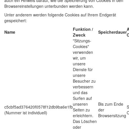
auch ein Hinweis darauf, wie die Speicherung von Cookies in den
Browsereinstellungen unterbunden werden kann.
Unter anderem werden folgende Cookies auf Ihrem Endgerät
gespeichert:
Funktion /
A
Name
Speicherdauer
Zweck
C
"Sitzungs-
Cookies"
verwenden
wir, um
unsere
Dienste für
unsere
Besucher zu
verbessern
und das
Surfen auf
unseren
Bis zum Ende
c5cbf5ad376420f0578f12db9ba6e1fb
S
Seiten zu
der
(Nummer ist individuell)
C
erleichtern.
Browsersitzung
Das Löschen
oder