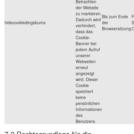
Betrachten
der Website
zu markieren.
Bis zum Ende
F
Dadurch wird
hidecookiedingsbums
der
S
verhindert,
Browsersitzung
C
dass das
Cookie-
Banner bei
jedem Aufruf
unserer
Webseiten
erneut
angezeigt
wird. Dieser
Cookie
speichert
keine
persönlichen
Informationen
des
Benutzers.
7.2 Rechtsgrundlage für die