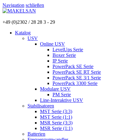
Navigation
schließen
+49 (0)2302 / 28 28 3 - 29
Katalog
USV
Online USV
LevelUps Serie
Boxer Serie
IP Serie
PowerPack SE Serie
PowerPack SE RT Serie
PowerPack SE 3/1 Serie
PowerPack 3300 Serie
Modulare USV
PM Serie
Line-Interaktive USV
Stabilisatoren
MST Serie (3:3)
MST Serie (1:1)
MSR Serie (3:3)
MSR Serie (1:1)
Batterien
Frequenzumwandler