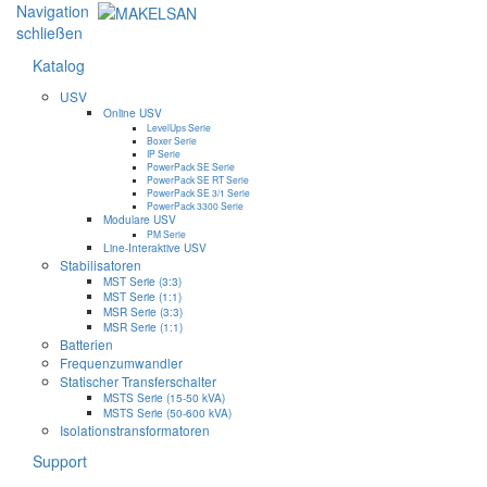
Navigation
schließen
Katalog
USV
Online USV
LevelUps Serie
Boxer Serie
IP Serie
PowerPack SE Serie
PowerPack SE RT Serie
PowerPack SE 3/1 Serie
PowerPack 3300 Serie
Modulare USV
PM Serie
Line-Interaktive USV
Stabilisatoren
MST Serie (3:3)
MST Serie (1:1)
MSR Serie (3:3)
MSR Serie (1:1)
Batterien
Frequenzumwandler
Statischer Transferschalter
MSTS Serie (15-50 kVA)
MSTS Serie (50-600 kVA)
Isolationstransformatoren
Support